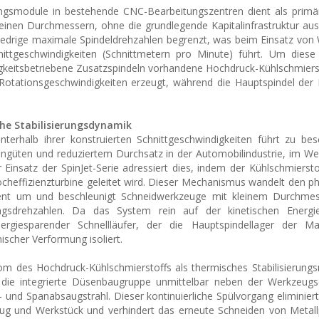
chungsmodule in bestehende CNC-Bearbeitungszentren dient als pri
kleinen Durchmessern, ohne die grundlegende Kapitalinfrastruktur au
iedrige maximale Spindeldrehzahlen begrenzt, was beim Einsatz vo
ttgeschwindigkeiten (Schnittmetern pro Minute) führt. Um diese b
ssigkeitsbetriebene Zusatzspindeln vorhandene Hochdruck-Kühlschmie
Rotationsgeschwindigkeiten erzeugt, während die Hauptspindel der
he Stabilisierungsdynamik
terhalb ihrer konstruierten Schnittgeschwindigkeiten führt zu be
ngüten und reduziertem Durchsatz in der Automobilindustrie, im W
satz der SpinJet-Serie adressiert dies, indem der Kühlschmiersto
cheffizienzturbine geleitet wird. Dieser Mechanismus wandelt den ph
ent um und beschleunigt Schneidwerkzeuge mit kleinem Durchmes
tungsdrehzahlen. Da das System rein auf der kinetischen Energi
nergiesparender Schnellläufer, der die Hauptspindellager der M
scher Verformung isoliert.
trom des Hochdruck-Kühlschmierstoffs als thermisches Stabilisierun
h die integrierte Düsenbaugruppe unmittelbar neben der Werkzeugs
Kühl- und Spanabsaugstrahl. Dieser kontinuierliche Spülvorgang eliminie
eug und Werkstück und verhindert das erneute Schneiden von Metal