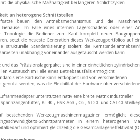
t die physikalische Maßhaltigkeit bei längeren Schlichtzyklen.
eit an heterogene Schnittstellen
aufsätze bauen den Antriebsmechanismus und die Maschinensc
es Gehäuse. Im Falle eines internen Lagerschadens oder einer Ä
liche Topologie die Bediener zum Kauf komplett neuer Baugruppe
eren, setzt die neueste Generation dieses Werkzeugportfolios auf e
 strukturelle Standardisierung isoliert die Kernspindelantriebsein
gsarbeiten unabhängig voneinander ausgetauscht werden kann:
 und das Präzisionslagerpaket sind in einer einheitlichen zylindrische
llen Austausch im Falle eines Betriebsausfalls ermöglicht.
standardisierte Kartusche kann entkoppelt und von verschiedenen
genutzt werden, was die Flexibilität der Hardware über verschieden
Aufnahmeadapter unterstützen nativ eine breite Matrix industrieller
2-Spannzangenfutter, BT40-, HSK-A63-, C6-, ST20- und CAT40-Steilkeg
auf bestehenden Werkzeugmaschinenmagazinen ermöglicht dies
ochgeschwindigkeits-Schnittparameter in einem heterogenen Ma
talbedarf und optimiert gleichzeitig die Gesamtanlageneffektivität (O
r Kostensenkung