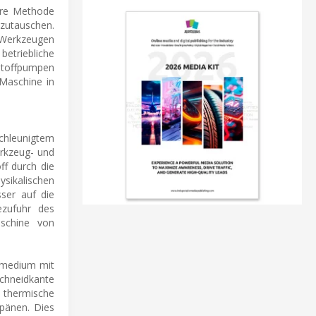
märe Methode
szutauschen.
n Werkzeugen
etriebliche
rstoffpumpen
 Maschine in
schleunigtem
erkzeug- und
ff durch die
ysikalischen
ser auf die
ezufuhr des
aschine von
gsmedium mit
chneidkante
rt thermische
lpänen. Dies