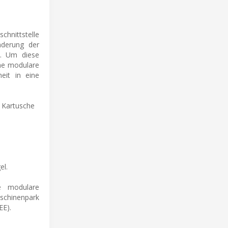
hnittstelle
nderung der
n. Um diese
ine modulare
heit in eine
n Kartusche
e
el.
e modulare
schinenpark
EE).