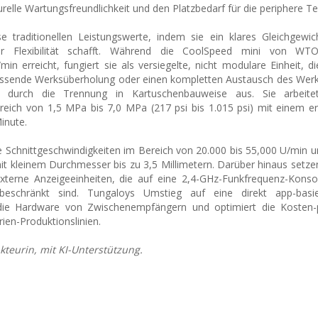
turelle Wartungsfreundlichkeit und den Platzbedarf für die periphere Te
se traditionellen Leistungswerte, indem sie ein klares Gleichgewi
ller Flexibilität schafft. Während die CoolSpeed mini von W
in erreicht, fungiert sie als versiegelte, nicht modulare Einheit, d
fassende Werksüberholung oder einen kompletten Austausch des Wer
dies durch die Trennung in Kartuschenbauweise aus. Sie arbeit
reich von 1,5 MPa bis 7,0 MPa (217 psi bis 1.015 psi) mit einem er
inute.
nte Schnittgeschwindigkeiten im Bereich von 20.000 bis 55,000 U/min u
it kleinem Durchmesser bis zu 3,5 Millimetern. Darüber hinaus setzen
xterne Anzeigeeinheiten, die auf eine 2,4-GHz-Funkfrequenz-Konso
eschränkt sind. Tungaloys Umstieg auf eine direkt app-basi
 die Hardware von Zwischenempfängern und optimiert die Kosten-
ien-Produktionslinien.
kteurin, mit KI-Unterstützung.