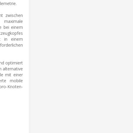
lemetrie.
cht zwischen
TO maximale
ie bei einem
kzeugkopfes
et in einem
forderlichen
nd optimiert
 alternative
le mit einer
erte mobile
pro-Knoten-