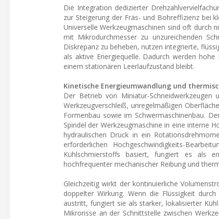
Die Integration dedizierter Drehzahlvervielfa
zur Steigerung der Fräs- und Bohreffizienz bei 
Universelle Werkzeugmaschinen sind oft durch n
mit Mikrodurchmesser zu unzureichenden Schni
Diskrepanz zu beheben, nutzen integrierte, flü
als aktive Energiequelle. Dadurch werden hohe 
einem stationären Leerlaufzustand bleibt.
Kinetische Energieumwandlung und thermisc
Der Betrieb von Miniatur-Schneidwerkzeugen un
Werkzeugverschleiß, unregelmäßigen Oberfläche
Formenbau sowie im Schwermaschinenbau. Der Ein
Spindel der Werkzeugmaschine in eine interne Ho
hydraulischen Druck in ein Rotationsdrehmom
erforderlichen Hochgeschwindigkeits-Bearbei
Kühlschmierstoffs basiert, fungiert es als e
hochfrequenter mechanischer Reibung und thermi
Gleichzeitig wirkt der kontinuierliche Volumens
doppelter Wirkung. Wenn die Flüssigkeit durc
austritt, fungiert sie als starker, lokalisierter 
Mikrorisse an der Schnittstelle zwischen Werkz