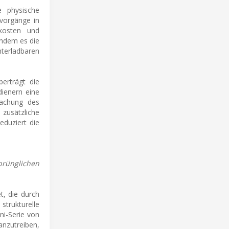
e physische
vorgänge in
skosten und
indem es die
nterladbaren
erträgt die
dienern eine
wachung des
usätzliche
eduziert die
rünglichen
t, die durch
trukturelle
ni-Serie von
anzutreiben,