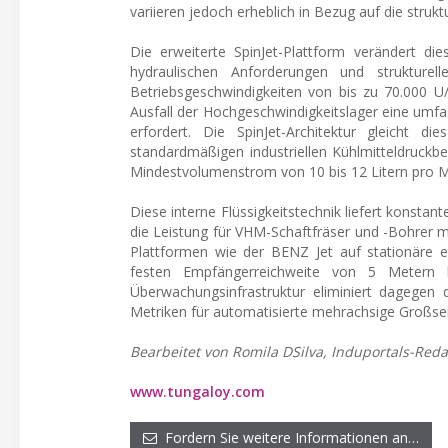
variieren jedoch erheblich in Bezug auf die struk
Die erweiterte SpinJet-Plattform verändert die
hydraulischen Anforderungen und strukture
Betriebsgeschwindigkeiten von bis zu 70.000 U/m
Ausfall der Hochgeschwindigkeitslager eine um
erfordert. Die SpinJet-Architektur gleicht 
standardmäßigen industriellen Kühlmitteldruckbe
Mindestvolumenstrom von 10 bis 12 Litern pro M
Diese interne Flüssigkeitstechnik liefert konsta
die Leistung für VHM-Schaftfräser und -Bohrer m
Plattformen wie der BENZ Jet auf stationäre e
festen Empfängerreichweite von 5 Metern b
Überwachungsinfrastruktur eliminiert dagegen
Metriken für automatisierte mehrachsige Großser
Bearbeitet von Romila DSilva, Induportals-Reda
www.tungaloy.com
Fordern Sie weitere Informationen an…