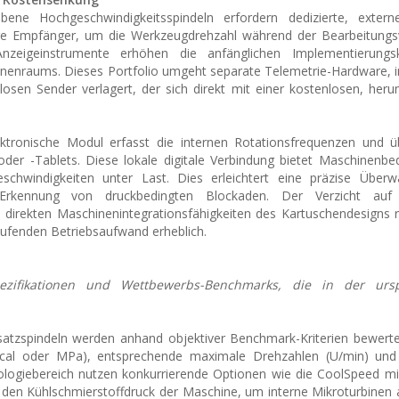
ebene Hochgeschwindigkeitsspindeln erfordern dedizierte, extern
näre Empfänger, um die Werkzeugdrehzahl während der Bearbeitungs
Anzeigeinstrumente erhöhen die anfänglichen Implementierung
inenraums. Dieses Portfolio umgeht separate Telemetrie-Hardware, 
osen Sender verlagert, der sich direkt mit einer kostenlosen, heru
tronische Modul erfasst die internen Rotationsfrequenzen und üb
der -Tablets. Diese lokale digitale Verbindung bietet Maschinenbe
geschwindigkeiten unter Last. Dies erleichtert eine präzise Über
rkennung von druckbedingten Blockaden. Der Verzicht auf z
irekten Maschinenintegrationsfähigkeiten des Kartuschendesigns r
ufenden Betriebsaufwand erheblich.
pezifikationen und Wettbewerbs-Benchmarks, die in der ursp
satzspindeln werden anhand objektiver Benchmark-Kriterien bewerte
cal oder MPa), entsprechende maximale Drehzahlen (U/min) und s
logiebereich nutzen konkurrierende Optionen wie die CoolSpeed mi
en Kühlschmierstoffdruck der Maschine, um interne Mikroturbinen 