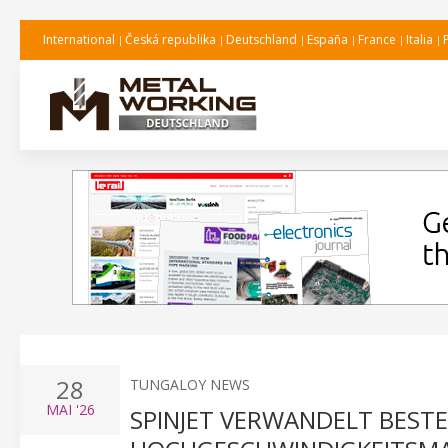
International
Česká republika
Deutschland
España
France
Italia
28
TUNGALOY NEWS
MAI
'26
SPINJET VERWANDELT BEST