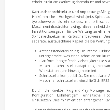
erhöht direkt die Werkzeuglebensdauer und bewahr
Kartuschenarchitektur und Anpassungsfähigk
Herkömmliche Hochgeschwindigkeits-Spindel
typischerweise als ein solides, monolithisch
Maschineninfrastruktur zwingt diese einheit
Investitionsausgaben für die Wartung zu elimini
Spindelarchitektur in Kartuschenbauweise. Diese
separate, austauschbare Kapsel, die bei Wartun
Antriebsstandardisierung: Die interne Turbine
untergebracht, was einen schnellen strukture
Plattformübergreifende Vielseitigkeit: Die 
Maschinenschnittstellenadaptern gemeinsam 
Werkstattanlagen hinweg maximiert.
Schnittstellenkompatibilität: Die modularen 
Maschinenschnittstellen, einschließlich ER3
Durch die direkte Plug-and-Play-Montage 
Konfiguration Lohnfertigern, einheitliche H
einzusetzen. Dies minimiert den anfänglichen Kapi
Telemetrieintegration und Mechanismen zu