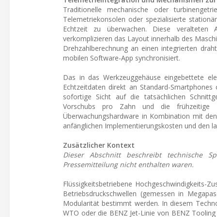
Traditionelle mechanische oder turbinengetri
Telemetriekonsolen oder spezialisierte statio
Echtzeit zu überwachen. Diese veralteten 
verkomplizieren das Layout innerhalb des Masch
Drehzahlberechnung an einen integrierten drahtl
mobilen Software-App synchronisiert.
Das in das Werkzeuggehäuse eingebettete elek
Echtzeitdaten direkt an Standard-Smartphones o
sofortige Sicht auf die tatsächlichen Schnitt
Vorschubs pro Zahn und die frühzeitige E
Überwachungshardware in Kombination mit den d
anfänglichen Implementierungskosten und den la
Zusätzlicher Kontext
Dieser Abschnitt beschreibt technische S
Pressemitteilung nicht enthalten waren.
Flüssigkeitsbetriebene Hochgeschwindigkeits-Zu
Betriebsdruckschwellen (gemessen in Megapas
Modularität bestimmt werden. In diesem Techno
WTO oder die BENZ Jet-Linie von BENZ Tooling d