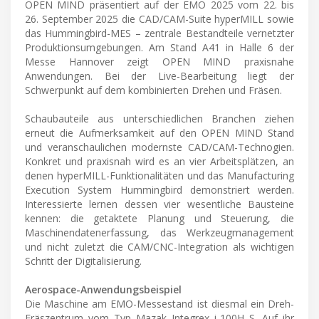
OPEN MIND präsentiert auf der EMO 2025 vom 22. bis
26. September 2025 die CAD/CAM-Suite hyperMILL sowie
das Hummingbird-MES – zentrale Bestandteile vernetzter
Produktionsumgebungen. Am Stand A41 in Halle 6 der
Messe Hannover zeigt OPEN MIND praxisnahe
Anwendungen. Bei der Live-Bearbeitung liegt der
Schwerpunkt auf dem kombinierten Drehen und Fräsen.
Schaubauteile aus unterschiedlichen Branchen ziehen
erneut die Aufmerksamkeit auf den OPEN MIND Stand
und veranschaulichen modernste CAD/CAM-Technogien.
Konkret und praxisnah wird es an vier Arbeitsplätzen, an
denen hyperMILL-Funktionalitäten und das Manufacturing
Execution System Hummingbird demonstriert werden.
Interessierte lernen dessen vier wesentliche Bausteine
kennen: die getaktete Planung und Steuerung, die
Maschinendatenerfassung, das Werkzeugmanagement
und nicht zuletzt die CAM/CNC-Integration als wichtigen
Schritt der Digitalisierung.
Aerospace-Anwendungsbeispiel
Die Maschine am EMO-Messestand ist diesmal ein Dreh-
Fräszentrum vom Typ Mazak Integrex i-100H S. Auf ihr