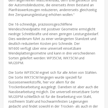
dem allgemeinen Maschinenbau, dem Energiesektor und
der Automobilindustrie, die einerseits ihren Bestand an
Planfräswerkzeugen reduzieren, andererseits gleichzeitig
ihre Zerspanungsleistung erhöhen wollen.“
Die 16-schneidige, präzisionsgeschliffene
Wendeschneidplatte mit positiver Geometrie ermöglicht
niedrige Schnittkräfte und einen geringen Leistungsbedarf.
Dies wiederum führt zu einer verlängerten Standzeit und
deutlich reduzierten Kosten pro Schneide. Der
M1600 verfügt über eine universell einsetzbare
Wendeplattengeometrie und kann in drei verschiedenen
Sorten geliefert werden: WP35CM, WK15CM und
WU20PM.
Die Sorte WP35CM eignet sich für alle Arten von Stählen.
Die Sorte WK15CM hingegen wurde speziell für
Gusseisenwerkstoffe, hier vor allem für die
Trockenbearbeitung ausgelegt. Daneben ist aber auch die
Nassbearbeitung möglich. Die universell einsetzbare Sorte
WU20PM schließlich ist für die Bearbeitung von Stahl,
rostfreiem Stahl und hochwarmfesten Legierungen
gedacht und findet sowohl in der Trocken- als auch in der