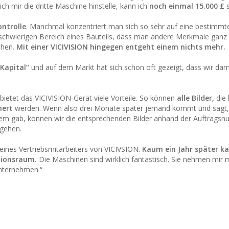
ich mir die dritte Maschine hinstelle, kann ich
noch einmal 15.000 £
s
ontrolle
. Manchmal konzentriert man sich so sehr auf eine bestimmt
schwierigen Bereich eines Bauteils, dass man andere Merkmale gan
tehen.
Mit einer VICIVISION hingegen entgeht einem nichts mehr.
 Kapital“
und auf dem Markt hat sich schon oft gezeigt, dass wir da
bietet das VICIVISION-Gerät viele Vorteile. So können
alle Bilder,
die 
hert
werden. Wenn also drei Monate später jemand kommt und sagt, 
lem gab, können wir die entsprechenden Bilder anhand der Auftrags
 gehen.
eines Vertriebsmitarbeiters von VICIVSION.
Kaum ein Jahr später ka
tionsraum.
Die Maschinen sind wirklich fantastisch. Sie nehmen mir
Unternehmen.“