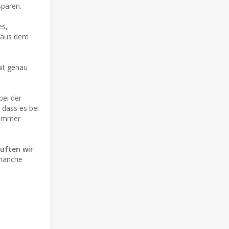
paren.
es,
z aus dem
mit genau
bei der
dass es bei
nummer
uften wir
 manche