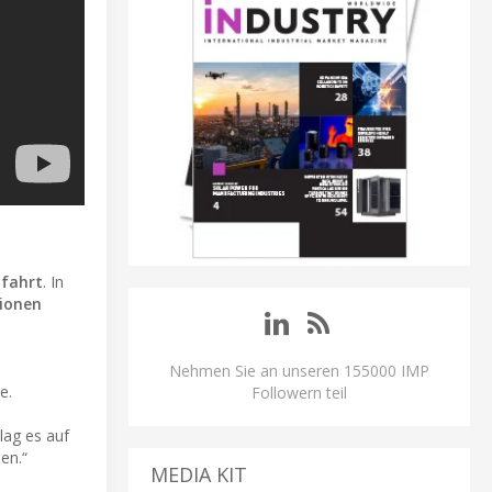
fahrt
. In
tionen
Nehmen Sie an unseren 155000 IMP
e.
Followern teil
lag es auf
en.“
MEDIA KIT