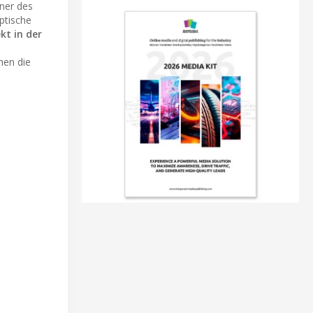
tner des
ptische
kt in der
hen die