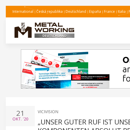
International
Česká republika
Deutschland
España
France
Italia
21
VICIVISION
OKT.
'20
„UNSER GUTER RUF IST UNS