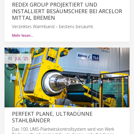
REDEX GROUP PROJEKTIERT UND
INSTALLIERT BESÄUMSCHERE BEI ARCELOR
MITTAL BREMEN
Verzinktes Warmband – bestens besäumt.
Mehr lesen…
30
JUL
'25
PERFEKT PLANE, ULTRADÜNNE
STAHLBÄNDER
Das 100. UMS-Planheitskontrollsystem wird von Werk