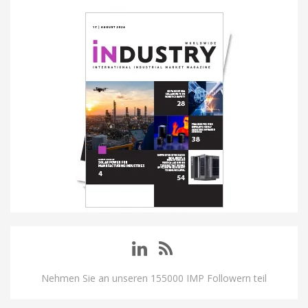
Nehmen Sie an unseren 155000 IMP Followern teil