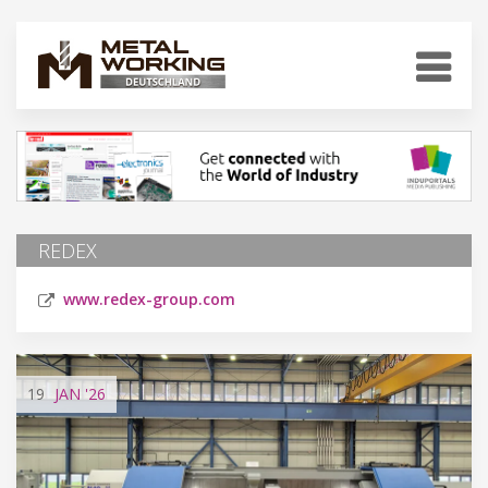
REDEX
www.redex-group.com
19
JAN
'26