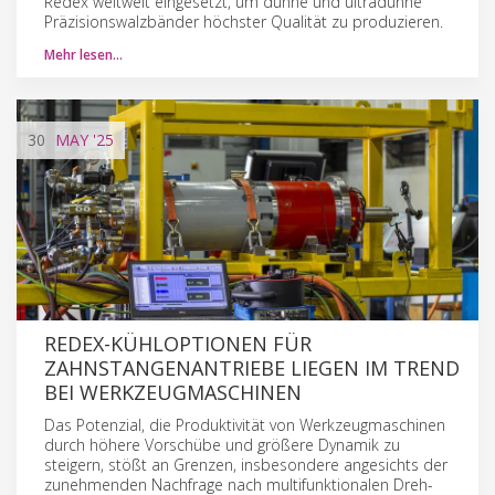
Redex weltweit eingesetzt, um dünne und ultradünne
Präzisionswalzbänder höchster Qualität zu produzieren.
Mehr lesen…
30
MAY
'25
REDEX-KÜHLOPTIONEN FÜR
ZAHNSTANGENANTRIEBE LIEGEN IM TREND
BEI WERKZEUGMASCHINEN
Das Potenzial, die Produktivität von Werkzeugmaschinen
durch höhere Vorschübe und größere Dynamik zu
steigern, stößt an Grenzen, insbesondere angesichts der
zunehmenden Nachfrage nach multifunktionalen Dreh-