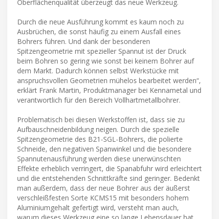
Oberflächenqualität überzeugt das neue Werkzeug.
Durch die neue Ausführung kommt es kaum noch zu
Ausbrüchen, die sonst häufig zu einem Ausfall eines
Bohrers führen. Und dank der besonderen
Spitzengeometrie mit spezieller Spannut ist der Druck
beim Bohren so gering wie sonst bei keinem Bohrer auf
dem Markt. Dadurch können selbst Werkstücke mit
anspruchsvollen Geometrien mühelos bearbeitet werden“,
erklärt Frank Martin, Produktmanager bei Kennametal und
verantwortlich für den Bereich Vollhartmetallbohrer.
Problematisch bei diesen Werkstoffen ist, dass sie zu
Aufbauschneidenbildung neigen. Durch die spezielle
Spitzengeometrie des B21-SGL-Bohrers, die polierte
Schneide, den negativen Spanwinkel und die besondere
Spannutenausführung werden diese unerwünschten
Effekte erheblich verringert, die Spanabfuhr wird erleichtert
und die entstehenden Schnittkräfte sind geringer. Bedenkt
man außerdem, dass der neue Bohrer aus der äußerst
verschleißfesten Sorte KCMS15 mit besonders hohem
Aluminiumgehalt gefertigt wird, versteht man auch,
warum dieses Werkzeug eine so lange Lebensdauer hat