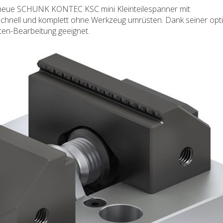
Der neue SCHUNK KONTEC KSC mini Kleinteilespanner mit
zschnell und komplett ohne Werkzeug umrüsten. Dank seiner opt
eiten-Bearbeitung geeignet.