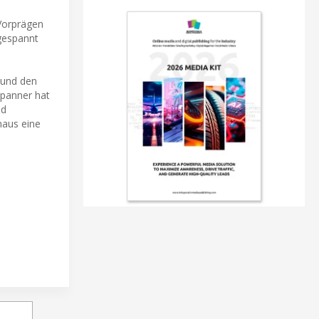
Vorprägen
 gespannt
 und den
spanner hat
nd
naus eine