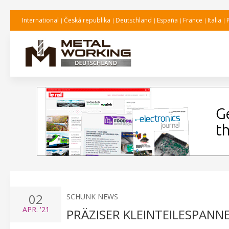
International
Česká republika
Deutschland
España
France
Italia
02
SCHUNK NEWS
APR.
'21
PRÄZISER KLEINTEILESPAN