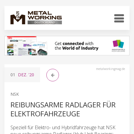
metalworkingmag.de
01
DEZ.
'20
NSK
REIBUNGSARME RADLAGER FÜR
ELEKTROFAHRZEUGE
Speziell für Elektro- und Hybridfahrzeuge hat NSK
neue reibungsarme Radlager (Hub Unit Bearings;