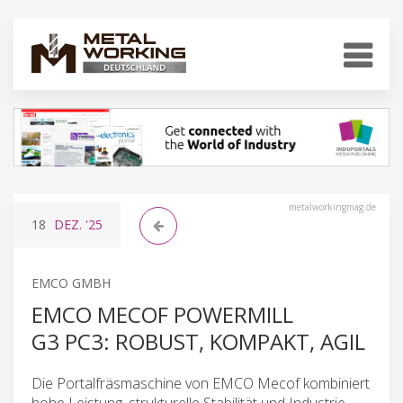
metalworkingmag.de
18
DEZ.
'25
EMCO GMBH
EMCO MECOF POWERMILL
G3 PC3: ROBUST, KOMPAKT, AGIL
Die Portalfräsmaschine von EMCO Mecof kombiniert
hohe Leistung, strukturelle Stabilität und Industrie-