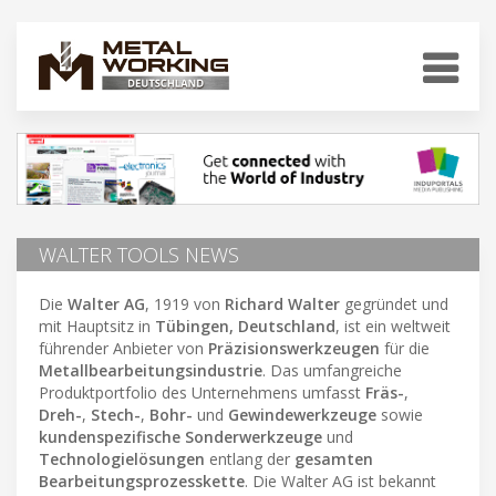
WALTER TOOLS NEWS
Die
Walter AG
, 1919 von
Richard Walter
gegründet und
mit Hauptsitz in
Tübingen, Deutschland
, ist ein weltweit
führender Anbieter von
Präzisionswerkzeugen
für die
Metallbearbeitungsindustrie
. Das umfangreiche
Produktportfolio des Unternehmens umfasst
Fräs-
,
Dreh-
,
Stech-
,
Bohr-
und
Gewindewerkzeuge
sowie
kundenspezifische Sonderwerkzeuge
und
Technologielösungen
entlang der
gesamten
Bearbeitungsprozesskette
. Die Walter AG ist bekannt