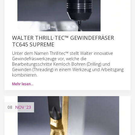
WALTER THRILL·TEC™ GEWINDEFRÄSER
TC645 SUPREME
Unter dem Namen Thrill·tec™ stellt Walter innovative
Gewindefräswerkzeuge vor, welche die
Bearbeitungsschritte Kernloch Bohren (Drilling) und
Gewinden (Threading) in einem Werkzeug und Arbeitsgang
kombinieren.
Mehr lesen…
08
NOV
'23