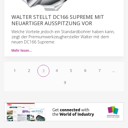
WALTER STELLT DC166 SUPREME MIT
NEUARTIGER AUSSPITZUNG VOR
Welche Vorteile jedoch ein Standardbohrer haben kann,
zeigt der Premiumwerkzeughersteller Walter mit dem
neuen DC166 Supreme.
Mehr lesen…
1
2
4
5
6
7
...
3
9