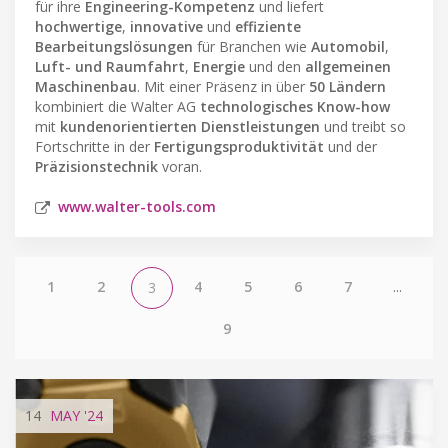
für ihre
Engineering-Kompetenz
und liefert
hochwertige
,
innovative
und
effiziente
Bearbeitungslösungen
für Branchen wie
Automobil
,
Luft- und Raumfahrt
,
Energie
und den
allgemeinen
Maschinenbau
. Mit einer Präsenz in über
50 Ländern
kombiniert die Walter AG
technologisches Know-how
mit
kundenorientierten Dienstleistungen
und treibt so
Fortschritte in der
Fertigungsproduktivität
und der
Präzisionstechnik
voran.
www.walter-tools.com
1
2
4
5
6
7
...
3
9
14
MAY
'24