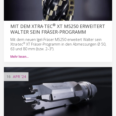
®
MIT DEM XTRA·TEC
XT M5250 ERWEITERT
WALTER SEIN FRÄSER-PROGRAMM
Mit dem neuen Igel-Fräser M5250 erweitert Walter sein
®
Xtra·tec
XT Fräser-Programm in den Abmessungen Ø 50,
63 und 80 mm (bzw. 2–3").
Mehr lesen…
16
APR
'24