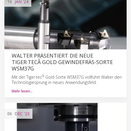
16
JAN
'24
WALTER PRÄSENTIERT DIE NEUE
TIGER·TECÂ GOLD GEWINDEFRÄS-SORTE
WSM37G
®
Mit der Tiger·tec
Gold Sorte WSM37G vollführt Walter den
Technologiesprung in neues Anwendungsfeld.
Mehr lesen…
06
DEC
'23