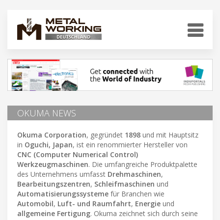
OKUMA NEWS
Okuma Corporation
, gegründet
1898
und mit Hauptsitz
in
Oguchi, Japan
, ist ein renommierter Hersteller von
CNC (Computer Numerical Control)
Werkzeugmaschinen
. Die umfangreiche Produktpalette
des Unternehmens umfasst
Drehmaschinen
,
Bearbeitungszentren
,
Schleifmaschinen
und
Automatisierungssysteme
für Branchen wie
Automobil
,
Luft- und Raumfahrt
,
Energie
und
allgemeine Fertigung
. Okuma zeichnet sich durch seine