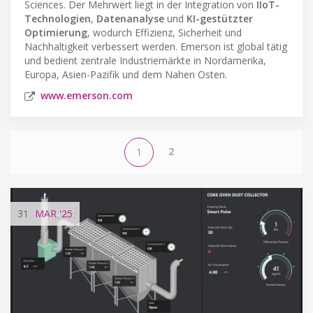
Sciences. Der Mehrwert liegt in der Integration von
IIoT-
Technologien
,
Datenanalyse
und
KI-gestützter
Optimierung
, wodurch Effizienz, Sicherheit und
Nachhaltigkeit verbessert werden. Emerson ist global tätig
und bedient zentrale Industriemärkte in Nordamerika,
Europa, Asien-Pazifik und dem Nahen Osten.
www.emerson.com
2
1
31
MAR
'25